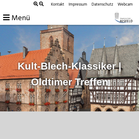
Zum
Kontakt
Impressum
Datenschutz
Webcam
Inhalt
Menü
springen
Kult-Blech-Klassiker |
Oldtimer Treffen