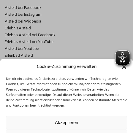
Alsfeld bei Facebook
Alsfeld bei Instagram
Alsfeld bei Wikipedia
Erlebnis.Alsfeld
Erlebnis.Alsfeld bei Facebook
Erlebnis.Alsfeld bei YouTube
Alsfeld bei Youtube
Erlenbad Alsfeld
Kontakt
Cookie-Zustimmung verwalten
Magistrat der Stadt Alsfeld
Um dir ein optimales Erlebnis zu bieten, verwenden wir Technologien wie
Markt 1
Cookies, um Geräteinformationen zu speichern und/oder darauf zuzugreifen.
36304 Alsfeld
Wenn du diesen Technologien zustimmst, können wir Daten wie das
06631/182-0
Surfverhalten oder eindeutige IDs auf dieser Website verarbeiten. Wenn du
deine Zustimmung nicht erteilst oder zurückziehst, können bestimmte Merkmale
info@stadt.alsfeld.de
und Funktionen beeinträchtigt werden.
Öffnungszeiten
Montag: 08:30 – 16:00 Uhr
Akzeptieren
Dienstag: 08:30 – 12:00 Uhr