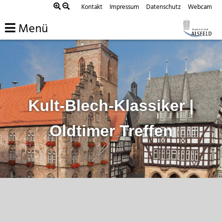
Zum
Kontakt
Impressum
Datenschutz
Webcam
Inhalt
Menü
springen
Kult-Blech-Klassiker |
Oldtimer Treffen