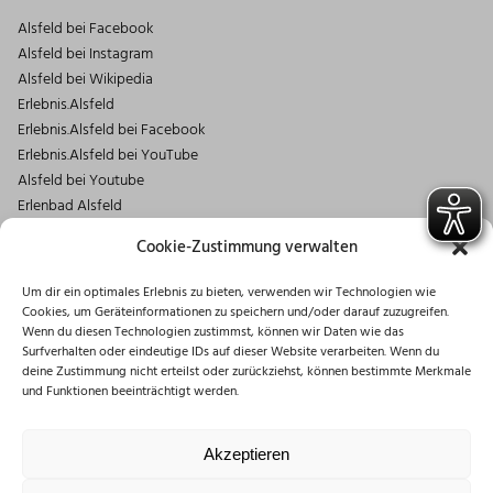
Alsfeld bei Facebook
Alsfeld bei Instagram
Alsfeld bei Wikipedia
Erlebnis.Alsfeld
Erlebnis.Alsfeld bei Facebook
Erlebnis.Alsfeld bei YouTube
Alsfeld bei Youtube
Erlenbad Alsfeld
Kontakt
Cookie-Zustimmung verwalten
Magistrat der Stadt Alsfeld
Um dir ein optimales Erlebnis zu bieten, verwenden wir Technologien wie
Markt 1
Cookies, um Geräteinformationen zu speichern und/oder darauf zuzugreifen.
36304 Alsfeld
Wenn du diesen Technologien zustimmst, können wir Daten wie das
06631/182-0
Surfverhalten oder eindeutige IDs auf dieser Website verarbeiten. Wenn du
deine Zustimmung nicht erteilst oder zurückziehst, können bestimmte Merkmale
info@stadt.alsfeld.de
und Funktionen beeinträchtigt werden.
Öffnungszeiten
Montag: 08:30 – 16:00 Uhr
Akzeptieren
Dienstag: 08:30 – 12:00 Uhr