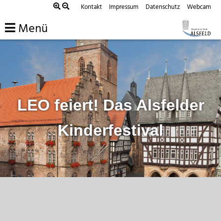
Zum
Kontakt
Impressum
Datenschutz
Webcam
Inhalt
Menü
springen
LEO feiert! Das Alsfelder
Kinderfestival