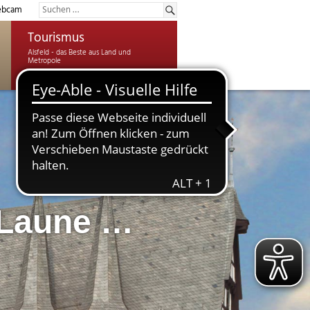
bcam
Tourismus
 Laune …