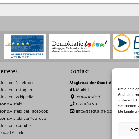
eiteres
Kontakt
sfeld bei Facebook
Magistrat der Stadt Alsfeld
Um dir ein o
sfeld bei Instagram
Markt 1
Geräteinform
sfeld bei Wikipedia
36304 Alsfeld
zustimmst, k
lebnis.Alsfeld
06631/182-0
verarbeiten.
lebnis.Alsfeld bei Facebook
info@stadt.alsfeld.de
Merkmale und
lebnis.Alsfeld bei YouTube
sfeld bei Youtube
Akz
lenbad Alsfeld