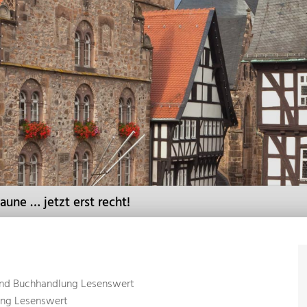
une … jetzt erst recht!
nd Buchhandlung Lesenswert
ng Lesenswert