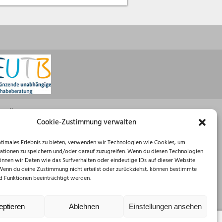
Öffnungszeiten
Cookie-Zustimmung verwalten
Montag: 08:30 – 16:00 Uhr
ptimales Erlebnis zu bieten, verwenden wir Technologien wie Cookies, um
Dienstag: 08:30 – 12:00 Uhr
ationen zu speichern und/oder darauf zuzugreifen. Wenn du diesen Technologien
Mittwoch: 08:30 – 12:00 Uhr
önnen wir Daten wie das Surfverhalten oder eindeutige IDs auf dieser Website
Donnerstag: 10:00 – 18:00 Uhr
 Wenn du deine Zustimmung nicht erteilst oder zurückziehst, können bestimmte
Freitag: 08:30 – 12:00 Uhr
 Funktionen beeinträchtigt werden.
eptieren
Ablehnen
Einstellungen ansehen