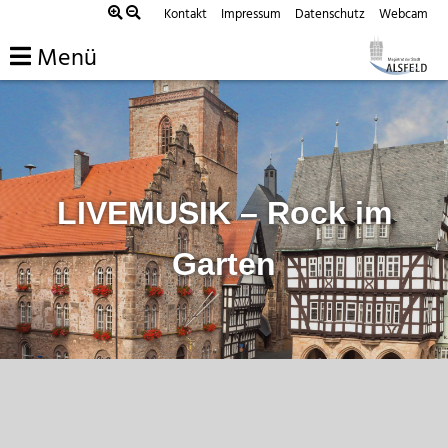
Zum
Kontakt
Impressum
Datenschutz
Webcam
Inhalt
Menü
springen
LIVEMUSIK – Rock im
Garten