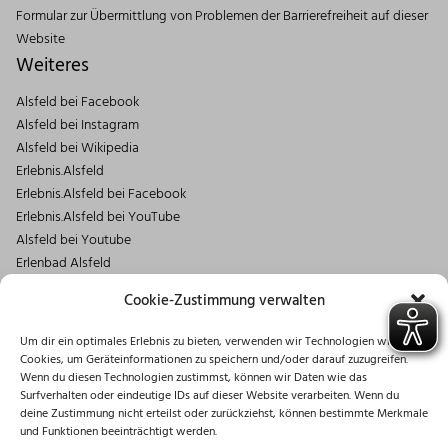
Formular zur Übermittlung von Problemen der Barrierefreiheit auf dieser
Website
Weiteres
Alsfeld bei Facebook
Alsfeld bei Instagram
Alsfeld bei Wikipedia
Erlebnis.Alsfeld
Erlebnis.Alsfeld bei Facebook
Erlebnis.Alsfeld bei YouTube
Alsfeld bei Youtube
Erlenbad Alsfeld
Kontakt
Cookie-Zustimmung verwalten
Magistrat der Stadt Alsfeld
Um dir ein optimales Erlebnis zu bieten, verwenden wir Technologien wie
Markt 1
Cookies, um Geräteinformationen zu speichern und/oder darauf zuzugreifen.
36304 Alsfeld
Wenn du diesen Technologien zustimmst, können wir Daten wie das
06631/182-0
Surfverhalten oder eindeutige IDs auf dieser Website verarbeiten. Wenn du
deine Zustimmung nicht erteilst oder zurückziehst, können bestimmte Merkmale
info@stadt.alsfeld.de
und Funktionen beeinträchtigt werden.
Öffnungszeiten