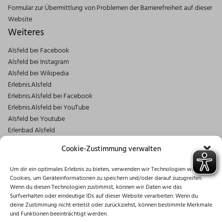
Formular zur Übermittlung von Problemen der Barrierefreiheit auf dieser
Website
Weiteres
Alsfeld bei Facebook
Alsfeld bei Instagram
Alsfeld bei Wikipedia
Erlebnis.Alsfeld
Erlebnis.Alsfeld bei Facebook
Erlebnis.Alsfeld bei YouTube
Alsfeld bei Youtube
Erlenbad Alsfeld
Kontakt
Cookie-Zustimmung verwalten
Magistrat der Stadt Alsfeld
Um dir ein optimales Erlebnis zu bieten, verwenden wir Technologien wie
Markt 1
Cookies, um Geräteinformationen zu speichern und/oder darauf zuzugreifen.
36304 Alsfeld
Wenn du diesen Technologien zustimmst, können wir Daten wie das
06631/182-0
Surfverhalten oder eindeutige IDs auf dieser Website verarbeiten. Wenn du
deine Zustimmung nicht erteilst oder zurückziehst, können bestimmte Merkmale
info@stadt.alsfeld.de
und Funktionen beeinträchtigt werden.
Öffnungszeiten