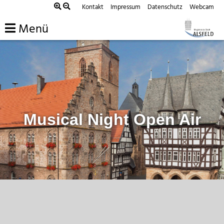
Zum
Kontakt
Impressum
Datenschutz
Webcam
Inhalt
Menü
springen
Musical Night Open Air