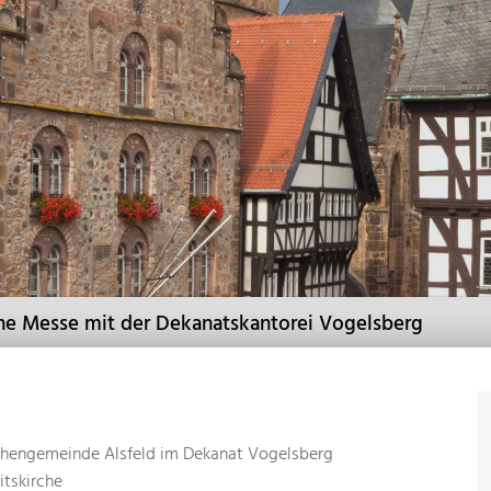
sche Messe mit der Dekanatskantorei Vogelsberg
chengemeinde Alsfeld im Dekanat Vogelsberg
itskirche