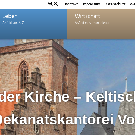
Kontakt
Impressum
Datenschutz
We
Leben
Wirtschaft
 der Kirche – Keltis
Dekanatskantorei V