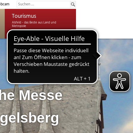
bcam
Tourismus
che Messe
ogelsberg