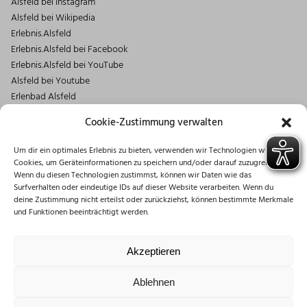
Alsfeld bei Instagram
Alsfeld bei Wikipedia
Erlebnis.Alsfeld
Erlebnis.Alsfeld bei Facebook
Erlebnis.Alsfeld bei YouTube
Alsfeld bei Youtube
Erlenbad Alsfeld
Kontakt
Cookie-Zustimmung verwalten
Magistrat der Stadt Alsfeld
Um dir ein optimales Erlebnis zu bieten, verwenden wir Technologien wie
Markt 1
Cookies, um Geräteinformationen zu speichern und/oder darauf zuzugreifen.
36304 Alsfeld
Wenn du diesen Technologien zustimmst, können wir Daten wie das
06631/182-0
Surfverhalten oder eindeutige IDs auf dieser Website verarbeiten. Wenn du
deine Zustimmung nicht erteilst oder zurückziehst, können bestimmte Merkmale
info@stadt.alsfeld.de
und Funktionen beeinträchtigt werden.
Öffnungszeiten
Montag: 08:30 – 16:00 Uhr
Akzeptieren
Dienstag: 08:30 – 12:00 Uhr
Mittwoch: 08:30 – 12:00 Uhr
Ablehnen
Donnerstag: 10:00 – 18:00 Uhr