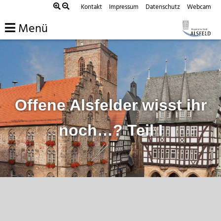
Zum
Kontakt
Impressum
Datenschutz
Webcam
Inhalt
Menü
springen
Offene Alsfelder wisst ihr
noch…? Teil I