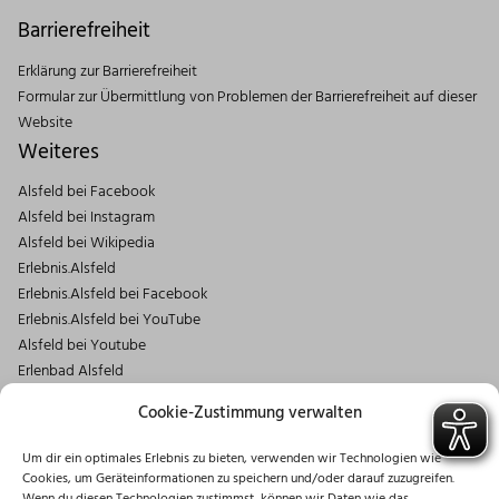
Barrierefreiheit
Erklärung zur Barrierefreiheit
Formular zur Übermittlung von Problemen der Barrierefreiheit auf dieser
Website
Weiteres
Alsfeld bei Facebook
Alsfeld bei Instagram
Alsfeld bei Wikipedia
Erlebnis.Alsfeld
Erlebnis.Alsfeld bei Facebook
Erlebnis.Alsfeld bei YouTube
Alsfeld bei Youtube
Erlenbad Alsfeld
Kontakt
Cookie-Zustimmung verwalten
Magistrat der Stadt Alsfeld
Um dir ein optimales Erlebnis zu bieten, verwenden wir Technologien wie
Markt 1
Cookies, um Geräteinformationen zu speichern und/oder darauf zuzugreifen.
36304 Alsfeld