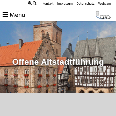
Zum
Kontakt
Impressum
Datenschutz
Webcam
Inhalt
Menü
springen
Offene Altstadtführung