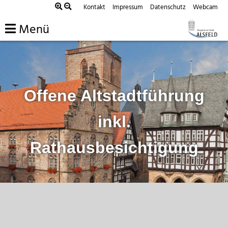
Zum
Kontakt
Impressum
Datenschutz
Webcam
Inhalt
Menü
springen
Offene Altstadtführung
inkl.
Rathausbesichtigung