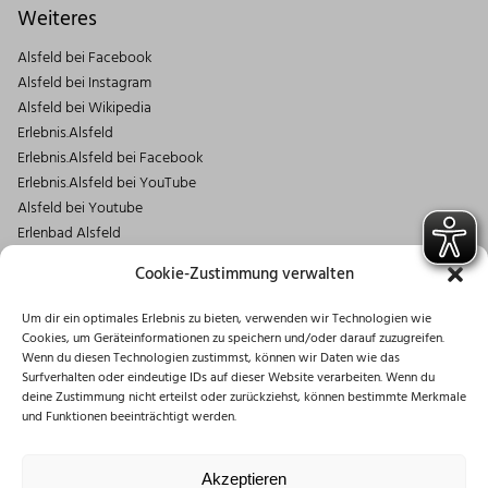
Weiteres
Alsfeld bei Facebook
Alsfeld bei Instagram
Alsfeld bei Wikipedia
Erlebnis.Alsfeld
Erlebnis.Alsfeld bei Facebook
Erlebnis.Alsfeld bei YouTube
Alsfeld bei Youtube
Erlenbad Alsfeld
Kontakt
Cookie-Zustimmung verwalten
Magistrat der Stadt Alsfeld
Um dir ein optimales Erlebnis zu bieten, verwenden wir Technologien wie
Markt 1
Cookies, um Geräteinformationen zu speichern und/oder darauf zuzugreifen.
36304 Alsfeld
Wenn du diesen Technologien zustimmst, können wir Daten wie das
06631/182-0
Surfverhalten oder eindeutige IDs auf dieser Website verarbeiten. Wenn du
deine Zustimmung nicht erteilst oder zurückziehst, können bestimmte Merkmale
info@stadt.alsfeld.de
und Funktionen beeinträchtigt werden.
Öffnungszeiten
Montag: 08:30 – 16:00 Uhr
Akzeptieren