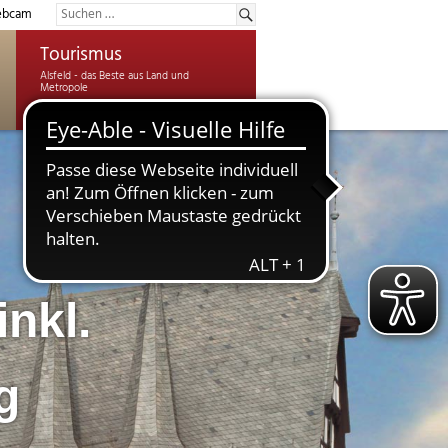
bcam
Tourismus
inkl.
g