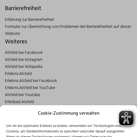
Barrierefreiheit
Erklärung zur Barrierefreiheit
Formular zur Übermittlung von Problemen der Barrierefreiheit auf dieser
Website
Weiteres
Alsfeld bei Facebook
Alsfeld bei Instagram
Alsfeld bei Wikipedia
Erlebnis.Alsfeld
Erlebnis.Alsfeld bei Facebook
Erlebnis.Alsfeld bei YouTube
Alsfeld bei Youtube
Erlenbad Alsfeld
Kontakt
Cookie-Zustimmung verwalten
Magistrat der Stadt Alsfeld
Um dir ein optimales Erlebnis zu bieten, verwenden wir Technologien wie
Markt 1
Cookies, um Geräteinformationen zu speichern und/oder darauf zuzugreifen.
36304 Alsfeld