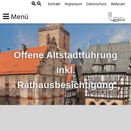
Zum
Kontakt
Impressum
Datenschutz
Webcam
Inhalt
Menü
springen
Offene Altstadtführung
inkl.
Rathausbesichtigung