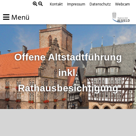
Zum
Kontakt
Impressum
Datenschutz
Webcam
Inhalt
Menü
springen
Offene Altstadtführung
inkl.
Rathausbesichtigung