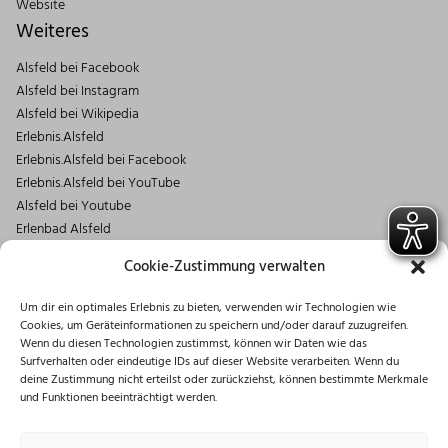
Website
Weiteres
Alsfeld bei Facebook
Alsfeld bei Instagram
Alsfeld bei Wikipedia
Erlebnis.Alsfeld
Erlebnis.Alsfeld bei Facebook
Erlebnis.Alsfeld bei YouTube
Alsfeld bei Youtube
Erlenbad Alsfeld
Kontakt
Cookie-Zustimmung verwalten
Magistrat der Stadt Alsfeld
Um dir ein optimales Erlebnis zu bieten, verwenden wir Technologien wie
Markt 1
Cookies, um Geräteinformationen zu speichern und/oder darauf zuzugreifen.
36304 Alsfeld
Wenn du diesen Technologien zustimmst, können wir Daten wie das
06631/182-0
Surfverhalten oder eindeutige IDs auf dieser Website verarbeiten. Wenn du
deine Zustimmung nicht erteilst oder zurückziehst, können bestimmte Merkmale
info@stadt.alsfeld.de
und Funktionen beeinträchtigt werden.
Öffnungszeiten
Montag: 08:30 – 16:00 Uhr