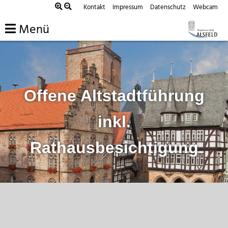
Zum
Kontakt
Impressum
Datenschutz
Webcam
Inhalt
Menü
springen
Offene Altstadtführung
inkl.
Rathausbesichtigung