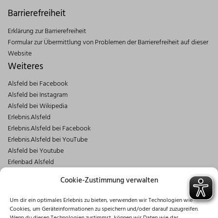
Barrierefreiheit
Erklärung zur Barrierefreiheit
Formular zur Übermittlung von Problemen der Barrierefreiheit auf dieser
Website
Weiteres
Alsfeld bei Facebook
Alsfeld bei Instagram
Alsfeld bei Wikipedia
Erlebnis.Alsfeld
Erlebnis.Alsfeld bei Facebook
Erlebnis.Alsfeld bei YouTube
Alsfeld bei Youtube
Erlenbad Alsfeld
Kontakt
Cookie-Zustimmung verwalten
Magistrat der Stadt Alsfeld
Um dir ein optimales Erlebnis zu bieten, verwenden wir Technologien wie
Markt 1
Cookies, um Geräteinformationen zu speichern und/oder darauf zuzugreifen.
36304 Alsfeld