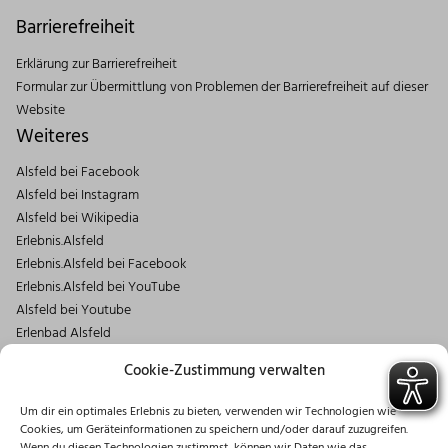
Barrierefreiheit
Erklärung zur Barrierefreiheit
Formular zur Übermittlung von Problemen der Barrierefreiheit auf dieser
Website
Weiteres
Alsfeld bei Facebook
Alsfeld bei Instagram
Alsfeld bei Wikipedia
Erlebnis.Alsfeld
Erlebnis.Alsfeld bei Facebook
Erlebnis.Alsfeld bei YouTube
Alsfeld bei Youtube
Erlenbad Alsfeld
Kontakt
Cookie-Zustimmung verwalten
Magistrat der Stadt Alsfeld
Um dir ein optimales Erlebnis zu bieten, verwenden wir Technologien wie
Markt 1
Cookies, um Geräteinformationen zu speichern und/oder darauf zuzugreifen.
36304 Alsfeld