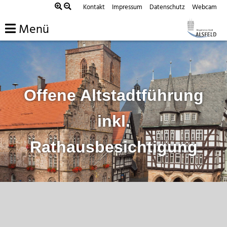
Zum
Kontakt
Impressum
Datenschutz
Webcam
Inhalt
Menü
springen
Offene Altstadtführung
inkl.
Rathausbesichtigung