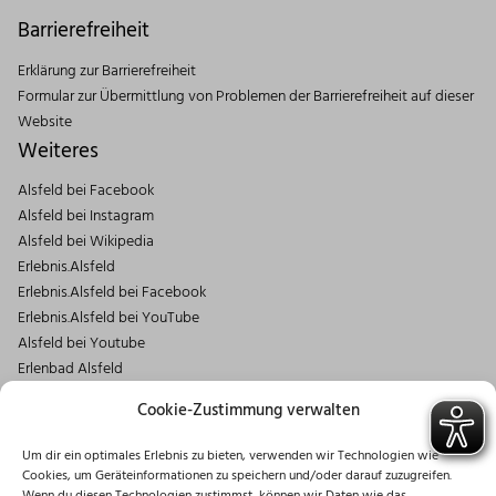
Barrierefreiheit
Erklärung zur Barrierefreiheit
Formular zur Übermittlung von Problemen der Barrierefreiheit auf dieser
Website
Weiteres
Alsfeld bei Facebook
Alsfeld bei Instagram
Alsfeld bei Wikipedia
Erlebnis.Alsfeld
Erlebnis.Alsfeld bei Facebook
Erlebnis.Alsfeld bei YouTube
Alsfeld bei Youtube
Erlenbad Alsfeld
Kontakt
Cookie-Zustimmung verwalten
Magistrat der Stadt Alsfeld
Um dir ein optimales Erlebnis zu bieten, verwenden wir Technologien wie
Markt 1
Cookies, um Geräteinformationen zu speichern und/oder darauf zuzugreifen.
36304 Alsfeld