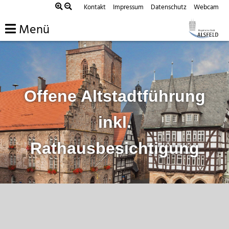
Zum
Kontakt
Impressum
Datenschutz
Webcam
Inhalt
Menü
springen
Offene Altstadtführung
inkl.
Rathausbesichtigung