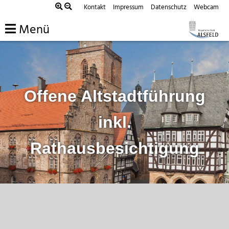
Zum
Kontakt
Impressum
Datenschutz
Webcam
Inhalt
Menü
springen
Offene Altstadtführung
inkl.
Rathausbesichtigung