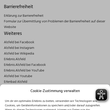
Barrierefreiheit
Erklärung zur Barrierefreiheit
Formular zur Übermittlung von Problemen der Barrierefreiheit auf dieser
Website
Weiteres
Alsfeld bei Facebook
Alsfeld bei Instagram
Alsfeld bei Wikipedia
Erlebnis.Alsfeld
Erlebnis.Alsfeld bei Facebook
Erlebnis.Alsfeld bei YouTube
Alsfeld bei Youtube
Erlenbad Alsfeld
Kontakt
Cookie-Zustimmung verwalten
Magistrat der Stadt Alsfeld
Um dir ein optimales Erlebnis zu bieten, verwenden wir Technologien wie
Markt 1
Cookies, um Geräteinformationen zu speichern und/oder darauf zuzugreifen.
36304 Alsfeld