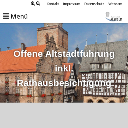
Zum
Kontakt
Impressum
Datenschutz
Webcam
Inhalt
Menü
springen
Offene Altstadtführung
inkl.
Rathausbesichtigung