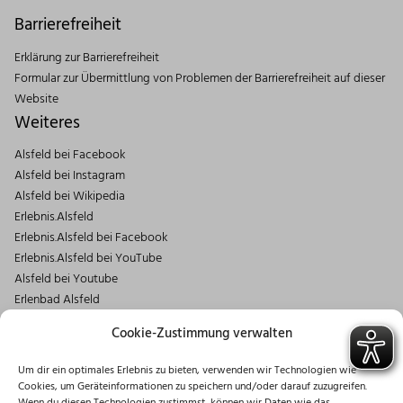
Barrierefreiheit
Erklärung zur Barrierefreiheit
Formular zur Übermittlung von Problemen der Barrierefreiheit auf dieser
Website
Weiteres
Alsfeld bei Facebook
Alsfeld bei Instagram
Alsfeld bei Wikipedia
Erlebnis.Alsfeld
Erlebnis.Alsfeld bei Facebook
Erlebnis.Alsfeld bei YouTube
Alsfeld bei Youtube
Erlenbad Alsfeld
Kontakt
Cookie-Zustimmung verwalten
Magistrat der Stadt Alsfeld
Um dir ein optimales Erlebnis zu bieten, verwenden wir Technologien wie
Markt 1
Cookies, um Geräteinformationen zu speichern und/oder darauf zuzugreifen.
36304 Alsfeld