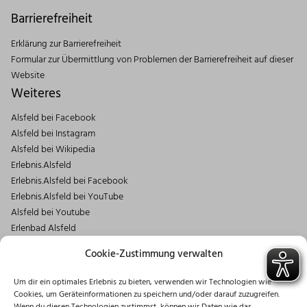
Barrierefreiheit
Erklärung zur Barrierefreiheit
Formular zur Übermittlung von Problemen der Barrierefreiheit auf dieser
Website
Weiteres
Alsfeld bei Facebook
Alsfeld bei Instagram
Alsfeld bei Wikipedia
Erlebnis.Alsfeld
Erlebnis.Alsfeld bei Facebook
Erlebnis.Alsfeld bei YouTube
Alsfeld bei Youtube
Erlenbad Alsfeld
Kontakt
Cookie-Zustimmung verwalten
Magistrat der Stadt Alsfeld
Um dir ein optimales Erlebnis zu bieten, verwenden wir Technologien wie
Markt 1
Cookies, um Geräteinformationen zu speichern und/oder darauf zuzugreifen.
36304 Alsfeld