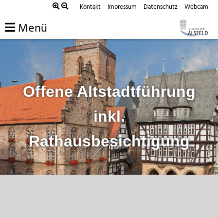
Zum
Kontakt
Impressum
Datenschutz
Webcam
Inhalt
Menü
springen
Offene Altstadtführung
inkl.
Rathausbesichtigung