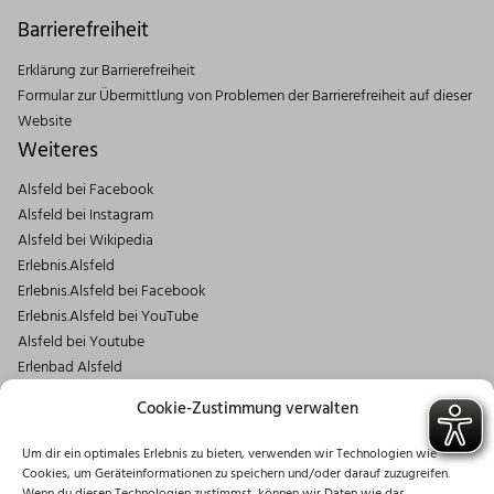
Barrierefreiheit
Erklärung zur Barrierefreiheit
Formular zur Übermittlung von Problemen der Barrierefreiheit auf dieser
Website
Weiteres
Alsfeld bei Facebook
Alsfeld bei Instagram
Alsfeld bei Wikipedia
Erlebnis.Alsfeld
Erlebnis.Alsfeld bei Facebook
Erlebnis.Alsfeld bei YouTube
Alsfeld bei Youtube
Erlenbad Alsfeld
Kontakt
Cookie-Zustimmung verwalten
Magistrat der Stadt Alsfeld
Um dir ein optimales Erlebnis zu bieten, verwenden wir Technologien wie
Markt 1
Cookies, um Geräteinformationen zu speichern und/oder darauf zuzugreifen.
36304 Alsfeld