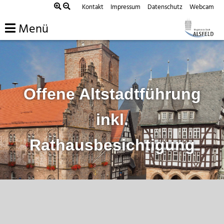
Zum
Kontakt
Impressum
Datenschutz
Webcam
Inhalt
Menü
springen
Offene Altstadtführung
inkl.
Rathausbesichtigung