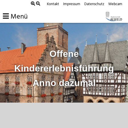
Zum
Kontakt
Impressum
Datenschutz
Webcam
Inhalt
Menü
springen
Offene
Kindererlebnisführung
Anno dazumal