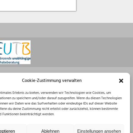
Öffnungszeiten
Cookie-Zustimmung verwalten
Montag: 08:30 – 16:00 Uhr
ptimales Erlebnis zu bieten, verwenden wir Technologien wie Cookies, um
Dienstag: 08:30 – 12:00 Uhr
ationen zu speichern und/oder darauf zuzugreifen. Wenn du diesen Technologien
Mittwoch: 08:30 – 12:00 Uhr
önnen wir Daten wie das Surfverhalten oder eindeutige IDs auf dieser Website
Donnerstag: 10:00 – 18:00 Uhr
 Wenn du deine Zustimmung nicht erteilst oder zurückziehst, können bestimmte
Freitag: 08:30 – 12:00 Uhr
 Funktionen beeinträchtigt werden.
eptieren
Ablehnen
Einstellungen ansehen