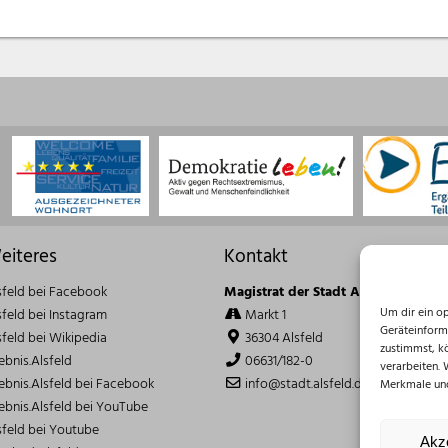
eiteres
Kontakt
sfeld bei Facebook
Magistrat der Stadt Alsfeld
Um dir ein o
sfeld bei Instagram
Markt 1
Geräteinform
sfeld bei Wikipedia
36304 Alsfeld
zustimmst, k
lebnis.Alsfeld
06631/182-0
verarbeiten.
lebnis.Alsfeld bei Facebook
info@stadt.alsfeld.de
Merkmale und
lebnis.Alsfeld bei YouTube
sfeld bei Youtube
Akz