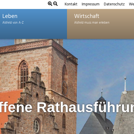
Kontakt
Impressum
Datenschutz
We
Leben
Wirtschaft
ffene Rathausführu