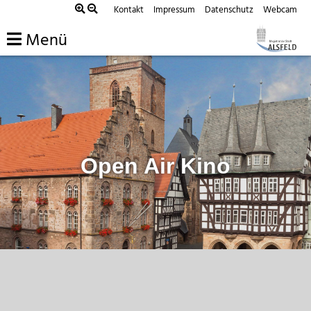
Zum
Kontakt
Impressum
Datenschutz
Webcam
Inhalt
Menü
springen
Open Air Kino