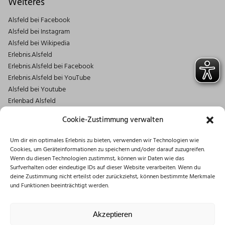
Weiteres
Alsfeld bei Facebook
Alsfeld bei Instagram
Alsfeld bei Wikipedia
Erlebnis.Alsfeld
Erlebnis.Alsfeld bei Facebook
Erlebnis.Alsfeld bei YouTube
Alsfeld bei Youtube
Erlenbad Alsfeld
Kontakt
Cookie-Zustimmung verwalten
Magistrat der Stadt Alsfeld
Um dir ein optimales Erlebnis zu bieten, verwenden wir Technologien wie
Markt 1
Cookies, um Geräteinformationen zu speichern und/oder darauf zuzugreifen.
36304 Alsfeld
Wenn du diesen Technologien zustimmst, können wir Daten wie das
06631/182-0
Surfverhalten oder eindeutige IDs auf dieser Website verarbeiten. Wenn du
deine Zustimmung nicht erteilst oder zurückziehst, können bestimmte Merkmale
info@stadt.alsfeld.de
und Funktionen beeinträchtigt werden.
Öffnungszeiten
Montag: 08:30 – 16:00 Uhr
Akzeptieren
Dienstag: 08:30 – 12:00 Uhr