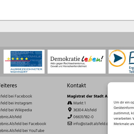
eiteres
Kontakt
sfeld bei Facebook
Magistrat der Stadt Alsfeld
Um dir ein o
sfeld bei Instagram
Markt 1
Geräteinform
sfeld bei Wikipedia
36304 Alsfeld
zustimmst, k
lebnis.Alsfeld
06631/182-0
verarbeiten.
lebnis.Alsfeld bei Facebook
info@stadt.alsfeld.de
Merkmale und
lebnis.Alsfeld bei YouTube