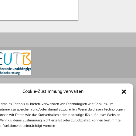
Öffnungszeiten
Cookie-Zustimmung verwalten
Montag: 08:30 – 16:00 Uhr
ptimales Erlebnis zu bieten, verwenden wir Technologien wie Cookies, um
Dienstag: 08:30 – 12:00 Uhr
ationen zu speichern und/oder darauf zuzugreifen. Wenn du diesen Technologien
Mittwoch: 08:30 – 12:00 Uhr
önnen wir Daten wie das Surfverhalten oder eindeutige IDs auf dieser Website
Donnerstag: 10:00 – 18:00 Uhr
 Wenn du deine Zustimmung nicht erteilst oder zurückziehst, können bestimmte
Freitag: 08:30 – 12:00 Uhr
 Funktionen beeinträchtigt werden.