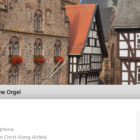
ne Orgel
ophorus
m Christ-König Alsfeld