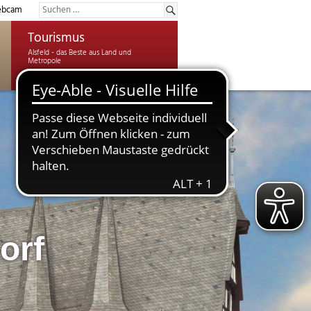
bcam
Tourismus
orf