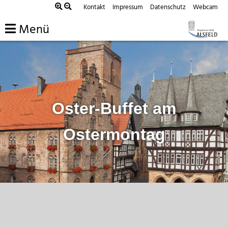
Zum
Kontakt
Impressum
Datenschutz
Webcam
Inhalt
Menü
springen
Oster-Buffet am
Ostermontag