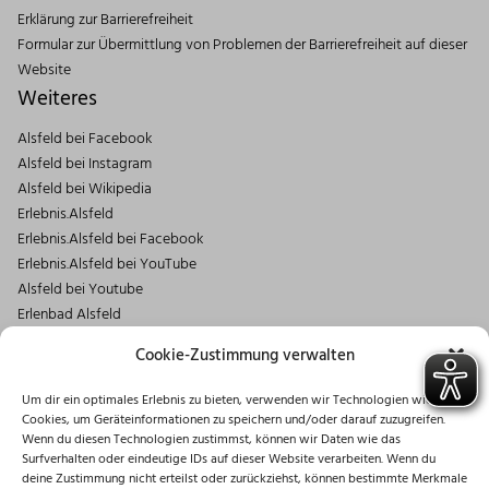
Erklärung zur Barrierefreiheit
Formular zur Übermittlung von Problemen der Barrierefreiheit auf dieser
Website
Weiteres
Alsfeld bei Facebook
Alsfeld bei Instagram
Alsfeld bei Wikipedia
Erlebnis.Alsfeld
Erlebnis.Alsfeld bei Facebook
Erlebnis.Alsfeld bei YouTube
Alsfeld bei Youtube
Erlenbad Alsfeld
Kontakt
Cookie-Zustimmung verwalten
Magistrat der Stadt Alsfeld
Um dir ein optimales Erlebnis zu bieten, verwenden wir Technologien wie
Markt 1
Cookies, um Geräteinformationen zu speichern und/oder darauf zuzugreifen.
36304 Alsfeld
Wenn du diesen Technologien zustimmst, können wir Daten wie das
06631/182-0
Surfverhalten oder eindeutige IDs auf dieser Website verarbeiten. Wenn du
deine Zustimmung nicht erteilst oder zurückziehst, können bestimmte Merkmale
info@stadt.alsfeld.de