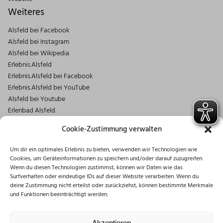
Weiteres
Alsfeld bei Facebook
Alsfeld bei Instagram
Alsfeld bei Wikipedia
Erlebnis.Alsfeld
Erlebnis.Alsfeld bei Facebook
Erlebnis.Alsfeld bei YouTube
Alsfeld bei Youtube
Erlenbad Alsfeld
Kontakt
Cookie-Zustimmung verwalten
Magistrat der Stadt Alsfeld
Um dir ein optimales Erlebnis zu bieten, verwenden wir Technologien wie
Markt 1
Cookies, um Geräteinformationen zu speichern und/oder darauf zuzugreifen.
36304 Alsfeld
Wenn du diesen Technologien zustimmst, können wir Daten wie das
06631/182-0
Surfverhalten oder eindeutige IDs auf dieser Website verarbeiten. Wenn du
deine Zustimmung nicht erteilst oder zurückziehst, können bestimmte Merkmale
info@stadt.alsfeld.de
und Funktionen beeinträchtigt werden.
Öffnungszeiten
Montag: 08:30 – 16:00 Uhr
Akzeptieren