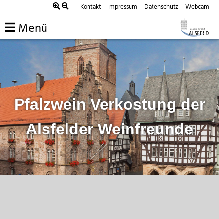
Zum
Kontakt
Impressum
Datenschutz
Webcam
Inhalt
Menü
springen
Pfalzwein Verkostung der
Alsfelder Weinfreunde