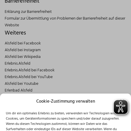
Barrierefreiheit
Erklärung zur Barrierefreiheit
Formular zur Übermittlung von Problemen der Barrierefreiheit auf dieser
Website
Weiteres
Alsfeld bei Facebook
Alsfeld bei Instagram
Alsfeld bei Wikipedia
Erlebnis.Alsfeld
Erlebnis.Alsfeld bei Facebook
Erlebnis.Alsfeld bei YouTube
Alsfeld bei Youtube
Erlenbad Alsfeld
Kontakt
Cookie-Zustimmung verwalten
Magistrat der Stadt Alsfeld
Um dir ein optimales Erlebnis zu bieten, verwenden wir Technologien wie
Markt 1
Cookies, um Geräteinformationen zu speichern und/oder darauf zuzugreifen.
36304 Alsfeld
Wenn du diesen Technologien zustimmst, können wir Daten wie das
06631/182-0
Surfverhalten oder eindeutige IDs auf dieser Website verarbeiten. Wenn du