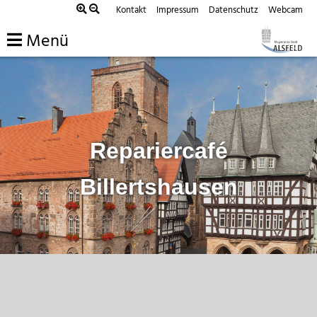
Zum
Kontakt
Impressum
Datenschutz
Webcam
Inhalt
Menü
springen
Repariercafé
Billertshausen