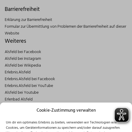
Barrierefreiheit
Erklärung zur Barrierefreiheit
Formular zur Übermittlung von Problemen der Barrierefreiheit auf dieser
Website
Weiteres
Alsfeld bei Facebook
Alsfeld bei Instagram
Alsfeld bei Wikipedia
Erlebnis.Alsfeld
Erlebnis.Alsfeld bei Facebook
Erlebnis.Alsfeld bei YouTube
Alsfeld bei Youtube
Erlenbad Alsfeld
Kontakt
Cookie-Zustimmung verwalten
Magistrat der Stadt Alsfeld
Um dir ein optimales Erlebnis zu bieten, verwenden wir Technologien wie
Markt 1
Cookies, um Geräteinformationen zu speichern und/oder darauf zuzugreifen.
36304 Alsfeld