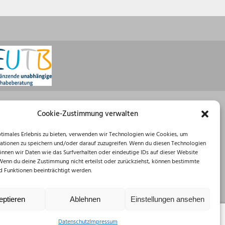
Öffnungszeiten
Cookie-Zustimmung verwalten
Montag: 08:30 – 16:00 Uhr
ptimales Erlebnis zu bieten, verwenden wir Technologien wie Cookies, um
Dienstag: 08:30 – 12:00 Uhr
ationen zu speichern und/oder darauf zuzugreifen. Wenn du diesen Technologien
Mittwoch: 08:30 – 12:00 Uhr
önnen wir Daten wie das Surfverhalten oder eindeutige IDs auf dieser Website
Donnerstag: 10:00 – 18:00 Uhr
 Wenn du deine Zustimmung nicht erteilst oder zurückziehst, können bestimmte
Freitag: 08:30 – 12:00 Uhr
 Funktionen beeinträchtigt werden.
eptieren
Ablehnen
Einstellungen ansehen
Datenschutz
Impressum