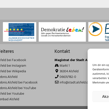
eiteres
Kontakt
sfeld bei Facebook
Magistrat der Stadt Alsfeld
Um dir ein o
sfeld bei Instagram
Markt 1
Geräteinform
sfeld bei Wikipedia
36304 Alsfeld
zustimmst, k
lebnis.Alsfeld
06631/182-0
verarbeiten.
lebnis.Alsfeld bei Facebook
info@stadt.alsfeld.de
Merkmale und
lebnis.Alsfeld bei YouTube
sfeld bei Youtube
Akz
lenbad Alsfeld