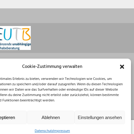
Öffnungszeiten
Cookie-Zustimmung verwalten
Montag: 08:30 – 16:00 Uhr
ptimales Erlebnis zu bieten, verwenden wir Technologien wie Cookies, um
Dienstag: 08:30 – 12:00 Uhr
ationen zu speichern und/oder darauf zuzugreifen. Wenn du diesen Technologien
Mittwoch: 08:30 – 12:00 Uhr
önnen wir Daten wie das Surfverhalten oder eindeutige IDs auf dieser Website
Donnerstag: 10:00 – 18:00 Uhr
 Wenn du deine Zustimmung nicht erteilst oder zurückziehst, können bestimmte
Freitag: 08:30 – 12:00 Uhr
 Funktionen beeinträchtigt werden.
eptieren
Ablehnen
Einstellungen ansehen
Datenschutz
Impressum