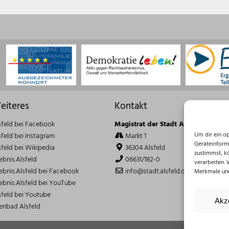
eiteres
Kontakt
sfeld bei Facebook
Magistrat der Stadt Alsfeld
Um dir ein o
sfeld bei Instagram
Markt 1
Geräteinform
sfeld bei Wikipedia
36304 Alsfeld
zustimmst, k
lebnis.Alsfeld
06631/182-0
verarbeiten.
lebnis.Alsfeld bei Facebook
info@stadt.alsfeld.de
Merkmale und
lebnis.Alsfeld bei YouTube
sfeld bei Youtube
Akz
lenbad Alsfeld