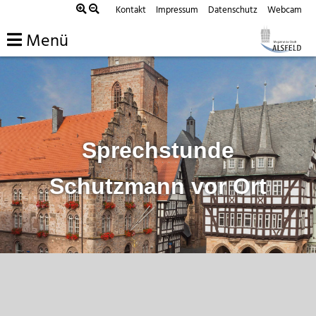
Zum
Kontakt
Impressum
Datenschutz
Webcam
Inhalt
Menü
springen
Sprechstunde
Schutzmann vor Ort