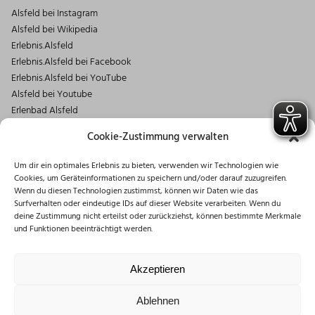
Alsfeld bei Instagram
Alsfeld bei Wikipedia
Erlebnis.Alsfeld
Erlebnis.Alsfeld bei Facebook
Erlebnis.Alsfeld bei YouTube
Alsfeld bei Youtube
Erlenbad Alsfeld
Kontakt
Cookie-Zustimmung verwalten
Magistrat der Stadt Alsfeld
Um dir ein optimales Erlebnis zu bieten, verwenden wir Technologien wie
Markt 1
Cookies, um Geräteinformationen zu speichern und/oder darauf zuzugreifen.
36304 Alsfeld
Wenn du diesen Technologien zustimmst, können wir Daten wie das
06631/182-0
Surfverhalten oder eindeutige IDs auf dieser Website verarbeiten. Wenn du
deine Zustimmung nicht erteilst oder zurückziehst, können bestimmte Merkmale
info@stadt.alsfeld.de
und Funktionen beeinträchtigt werden.
Öffnungszeiten
Montag: 08:30 – 16:00 Uhr
Akzeptieren
Dienstag: 08:30 – 12:00 Uhr
Mittwoch: 08:30 – 12:00 Uhr
Ablehnen
Donnerstag: 10:00 – 18:00 Uhr