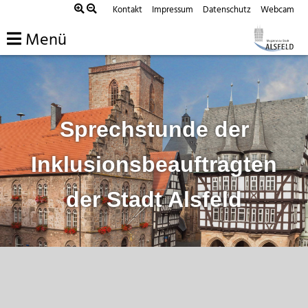
Zum
Kontakt
Impressum
Datenschutz
Webcam
Inhalt
Menü
springen
Sprechstunde der
Inklusionsbeauftragten
der Stadt Alsfeld