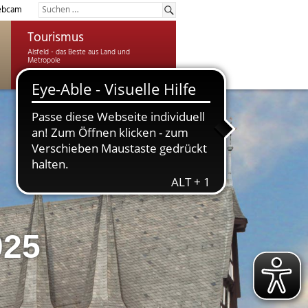
bcam
Tourismus
025