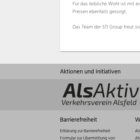
Für das leibliche Wohl ist mit 
Preisen ebenfalls gesorgt.
Das Team der STI Group freut si
Aktionen und Initiativen
Barrierefreiheit
W
Erklärung zur Barrierefreiheit
Al
Formular zur Übermittlung von
Al