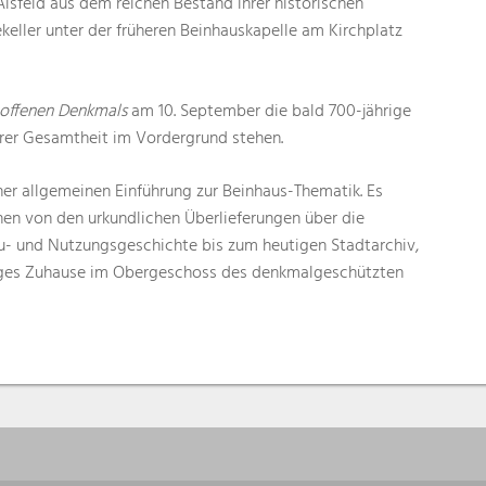
Alsfeld aus dem reichen Bestand ihrer historischen
ller unter der früheren Beinhauskapelle am Kirchplatz
 offenen Denkmals
am 10. September die bald 700-jährige
hrer Gesamtheit im Vordergrund stehen.
ner allgemeinen Einführung zur Beinhaus-Thematik. Es
nen von den urkundlichen Überlieferungen über die
u- und Nutzungsgeschichte bis zum heutigen Stadtarchiv,
riges Zuhause im Obergeschoss des denkmalgeschützten