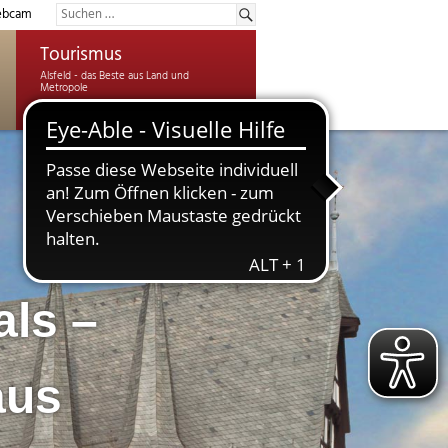
bcam
Tourismus
ls –
aus