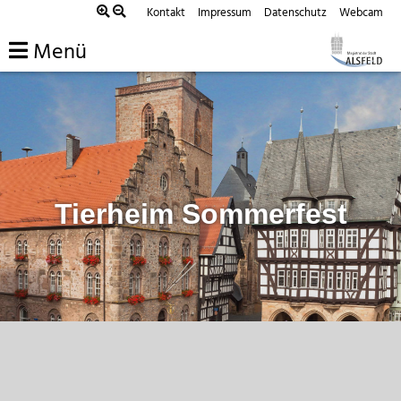
Zum
Kontakt
Impressum
Datenschutz
Webcam
Inhalt
Menü
springen
Tierheim Sommerfest