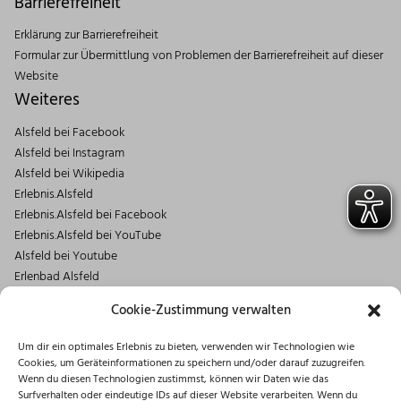
Barrierefreiheit
Erklärung zur Barrierefreiheit
Formular zur Übermittlung von Problemen der Barrierefreiheit auf dieser
Website
Weiteres
Alsfeld bei Facebook
Alsfeld bei Instagram
Alsfeld bei Wikipedia
Erlebnis.Alsfeld
Erlebnis.Alsfeld bei Facebook
Erlebnis.Alsfeld bei YouTube
Alsfeld bei Youtube
Erlenbad Alsfeld
Kontakt
Cookie-Zustimmung verwalten
Magistrat der Stadt Alsfeld
Um dir ein optimales Erlebnis zu bieten, verwenden wir Technologien wie
Markt 1
Cookies, um Geräteinformationen zu speichern und/oder darauf zuzugreifen.
36304 Alsfeld
Wenn du diesen Technologien zustimmst, können wir Daten wie das
06631/182-0
Surfverhalten oder eindeutige IDs auf dieser Website verarbeiten. Wenn du