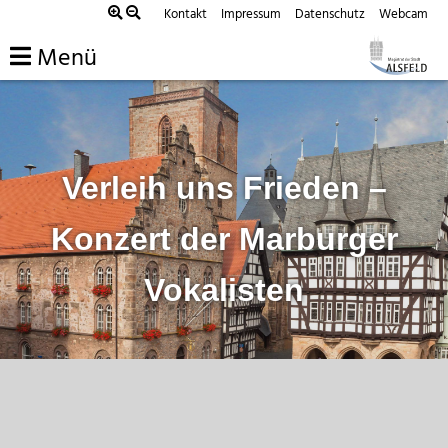
Zum
Kontakt
Impressum
Datenschutz
Webcam
Inhalt
Menü
springen
Verleih uns Frieden –
Konzert der Marburger
Vokalisten