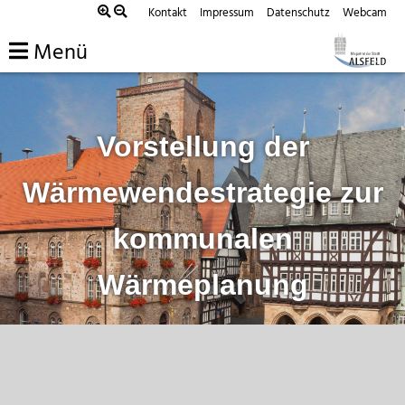
Zum
Kontakt
Impressum
Datenschutz
Webcam
Inhalt
Menü
springen
Vorstellung der
Wärmewendestrategie zur
kommunalen
Wärmeplanung