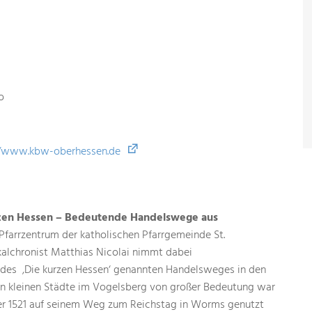
o
//www.kbw-oberhessen.de
rzen Hessen – Bedeutende Handelswege aus
farrzentrum der katholischen Pfarrgemeinde St.
okalchronist Matthias Nicolai nimmt dabei
 des ‚Die kurzen Hessen‘ genannten Handelsweges in den
ichen kleinen Städte im Vogelsberg von großer Bedeutung war
er 1521 auf seinem Weg zum Reichstag in Worms genutzt