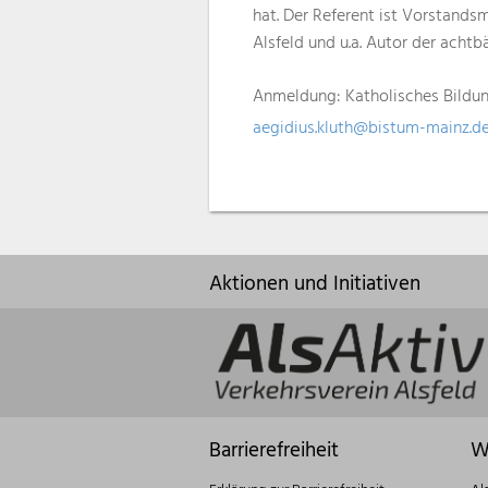
hat. Der Referent ist Vorstand
Alsfeld und u.a. Autor der achtbä
Anmeldung: Katholisches Bildu
aegidius.kluth@bistum-mainz.d
Aktionen und Initiativen
Barrierefreiheit
W