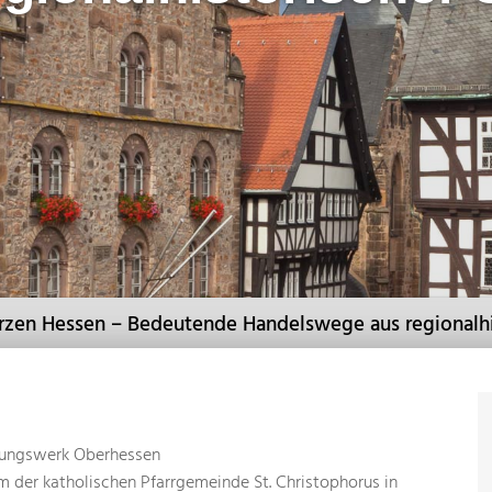
rzen Hessen – Bedeutende Handelswege aus regionalhi
dungswerk Oberhessen
m der katholischen Pfarrgemeinde St. Christophorus in