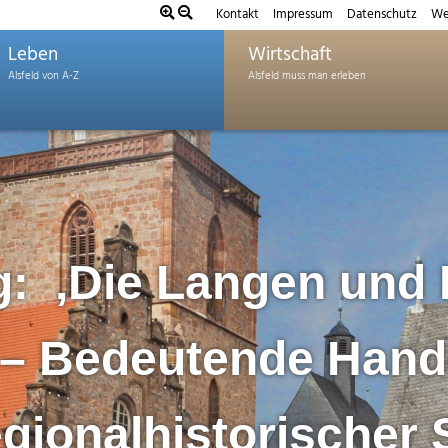
Kontakt
Impressum
Datenschutz
We
Leben
Wirtschaft
g: ‚Die Langen und
– Bedeutende Han
egionalhistorischer 