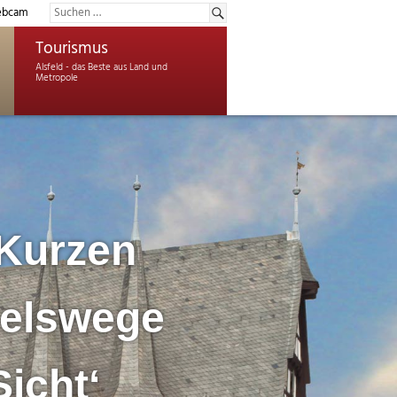
bcam
Tourismus
 Kurzen
delswege
Sicht‘