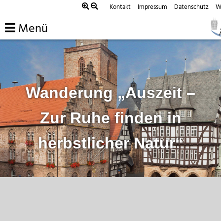
Zum
Kontakt
Impressum
Datenschutz
W
Inhalt
Menü
springen
Wanderung „Auszeit –
Zur Ruhe finden in
herbstlicher Natur“