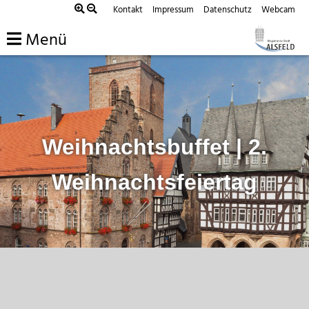
Zum
Kontakt
Impressum
Datenschutz
Webcam
Inhalt
Menü
springen
Weihnachtsbuffet | 2.
Weihnachtsfeiertag