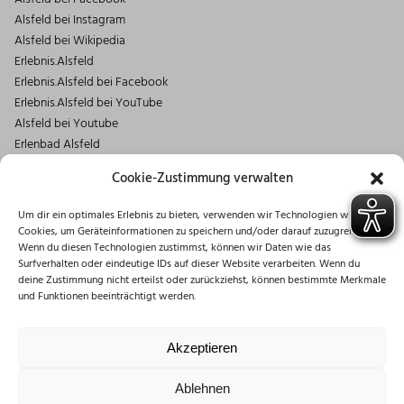
Alsfeld bei Instagram
Alsfeld bei Wikipedia
Erlebnis.Alsfeld
Erlebnis.Alsfeld bei Facebook
Erlebnis.Alsfeld bei YouTube
Alsfeld bei Youtube
Erlenbad Alsfeld
Kontakt
Cookie-Zustimmung verwalten
Magistrat der Stadt Alsfeld
Um dir ein optimales Erlebnis zu bieten, verwenden wir Technologien wie
Markt 1
Cookies, um Geräteinformationen zu speichern und/oder darauf zuzugreifen.
36304 Alsfeld
Wenn du diesen Technologien zustimmst, können wir Daten wie das
06631/182-0
Surfverhalten oder eindeutige IDs auf dieser Website verarbeiten. Wenn du
deine Zustimmung nicht erteilst oder zurückziehst, können bestimmte Merkmale
info@stadt.alsfeld.de
und Funktionen beeinträchtigt werden.
Öffnungszeiten
Montag: 08:30 – 16:00 Uhr
Akzeptieren
Dienstag: 08:30 – 12:00 Uhr
Mittwoch: 08:30 – 12:00 Uhr
Ablehnen
Donnerstag: 10:00 – 18:00 Uhr