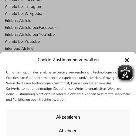
Alsfeld bei Instagram
Alsfeld bei Wikipedia
Erlebnis.Alsfeld
Erlebnis.Alsfeld bei Facebook
Erlebnis.Alsfeld bei YouTube
Alsfeld bei Youtube
Erlenbad Alsfeld
Kontakt
Cookie-Zustimmung verwalten
Magistrat der Stadt Alsfeld
Um dir ein optimales Erlebnis zu bieten, verwenden wir Technologien wie
Markt 1
Cookies, um Geräteinformationen zu speichern und/oder darauf zuzugreifen.
36304 Alsfeld
Wenn du diesen Technologien zustimmst, können wir Daten wie das
06631/182-0
Surfverhalten oder eindeutige IDs auf dieser Website verarbeiten. Wenn du
deine Zustimmung nicht erteilst oder zurückziehst, können bestimmte Merkmale
info@stadt.alsfeld.de
und Funktionen beeinträchtigt werden.
Öffnungszeiten
Montag: 08:30 – 16:00 Uhr
Akzeptieren
Dienstag: 08:30 – 12:00 Uhr
Mittwoch: 08:30 – 12:00 Uhr
Ablehnen
Donnerstag: 10:00 – 18:00 Uhr