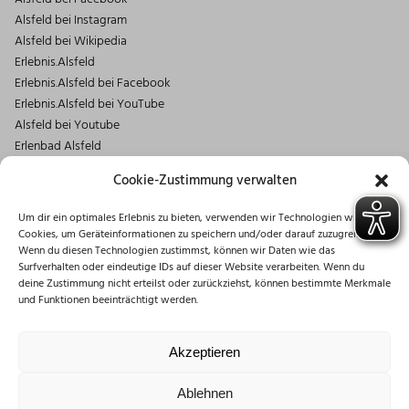
Alsfeld bei Instagram
Alsfeld bei Wikipedia
Erlebnis.Alsfeld
Erlebnis.Alsfeld bei Facebook
Erlebnis.Alsfeld bei YouTube
Alsfeld bei Youtube
Erlenbad Alsfeld
Kontakt
Cookie-Zustimmung verwalten
Magistrat der Stadt Alsfeld
Um dir ein optimales Erlebnis zu bieten, verwenden wir Technologien wie
Markt 1
Cookies, um Geräteinformationen zu speichern und/oder darauf zuzugreifen.
36304 Alsfeld
Wenn du diesen Technologien zustimmst, können wir Daten wie das
06631/182-0
Surfverhalten oder eindeutige IDs auf dieser Website verarbeiten. Wenn du
deine Zustimmung nicht erteilst oder zurückziehst, können bestimmte Merkmale
info@stadt.alsfeld.de
und Funktionen beeinträchtigt werden.
Öffnungszeiten
Montag: 08:30 – 16:00 Uhr
Akzeptieren
Dienstag: 08:30 – 12:00 Uhr
Mittwoch: 08:30 – 12:00 Uhr
Ablehnen
Donnerstag: 10:00 – 18:00 Uhr