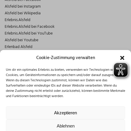
Alsfeld bei Instagram
Alsfeld bei Wikipedia
Erlebnis.Alsfeld
Erlebnis.Alsfeld bei Facebook
Erlebnis.Alsfeld bei YouTube
Alsfeld bei Youtube
Erlenbad Alsfeld
Kontakt
Cookie-Zustimmung verwalten
Magistrat der Stadt Alsfeld
Um dir ein optimales Erlebnis zu bieten, verwenden wir Technologien wie
Markt 1
Cookies, um Geräteinformationen zu speichern und/oder darauf zuzugreifen.
36304 Alsfeld
Wenn du diesen Technologien zustimmst, können wir Daten wie das
06631/182-0
Surfverhalten oder eindeutige IDs auf dieser Website verarbeiten. Wenn du
deine Zustimmung nicht erteilst oder zurückziehst, können bestimmte Merkmale
info@stadt.alsfeld.de
und Funktionen beeinträchtigt werden.
Öffnungszeiten
Montag: 08:30 – 16:00 Uhr
Akzeptieren
Dienstag: 08:30 – 12:00 Uhr
Mittwoch: 08:30 – 12:00 Uhr
Ablehnen
Donnerstag: 10:00 – 18:00 Uhr