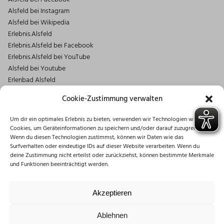
Alsfeld bei Instagram
Alsfeld bei Wikipedia
Erlebnis.Alsfeld
Erlebnis.Alsfeld bei Facebook
Erlebnis.Alsfeld bei YouTube
Alsfeld bei Youtube
Erlenbad Alsfeld
Kontakt
Cookie-Zustimmung verwalten
Magistrat der Stadt Alsfeld
Um dir ein optimales Erlebnis zu bieten, verwenden wir Technologien wie
Markt 1
Cookies, um Geräteinformationen zu speichern und/oder darauf zuzugreifen.
36304 Alsfeld
Wenn du diesen Technologien zustimmst, können wir Daten wie das
06631/182-0
Surfverhalten oder eindeutige IDs auf dieser Website verarbeiten. Wenn du
deine Zustimmung nicht erteilst oder zurückziehst, können bestimmte Merkmale
info@stadt.alsfeld.de
und Funktionen beeinträchtigt werden.
Öffnungszeiten
Montag: 08:30 – 16:00 Uhr
Akzeptieren
Dienstag: 08:30 – 12:00 Uhr
Mittwoch: 08:30 – 12:00 Uhr
Ablehnen
Donnerstag: 10:00 – 18:00 Uhr