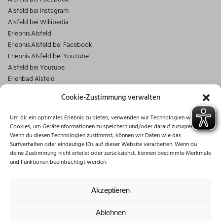
Alsfeld bei Instagram
Alsfeld bei Wikipedia
Erlebnis.Alsfeld
Erlebnis.Alsfeld bei Facebook
Erlebnis.Alsfeld bei YouTube
Alsfeld bei Youtube
Erlenbad Alsfeld
Kontakt
Cookie-Zustimmung verwalten
Magistrat der Stadt Alsfeld
Um dir ein optimales Erlebnis zu bieten, verwenden wir Technologien wie
Markt 1
Cookies, um Geräteinformationen zu speichern und/oder darauf zuzugreifen.
36304 Alsfeld
Wenn du diesen Technologien zustimmst, können wir Daten wie das
06631/182-0
Surfverhalten oder eindeutige IDs auf dieser Website verarbeiten. Wenn du
deine Zustimmung nicht erteilst oder zurückziehst, können bestimmte Merkmale
info@stadt.alsfeld.de
und Funktionen beeinträchtigt werden.
Öffnungszeiten
Montag: 08:30 – 16:00 Uhr
Akzeptieren
Dienstag: 08:30 – 12:00 Uhr
Mittwoch: 08:30 – 12:00 Uhr
Ablehnen
Donnerstag: 10:00 – 18:00 Uhr