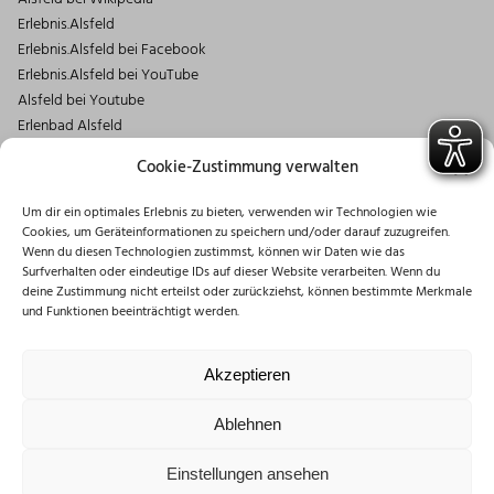
Erlebnis.Alsfeld
Erlebnis.Alsfeld bei Facebook
Erlebnis.Alsfeld bei YouTube
Alsfeld bei Youtube
Erlenbad Alsfeld
Kontakt
Cookie-Zustimmung verwalten
Magistrat der Stadt Alsfeld
Um dir ein optimales Erlebnis zu bieten, verwenden wir Technologien wie
Markt 1
Cookies, um Geräteinformationen zu speichern und/oder darauf zuzugreifen.
36304 Alsfeld
Wenn du diesen Technologien zustimmst, können wir Daten wie das
06631/182-0
Surfverhalten oder eindeutige IDs auf dieser Website verarbeiten. Wenn du
deine Zustimmung nicht erteilst oder zurückziehst, können bestimmte Merkmale
info@stadt.alsfeld.de
und Funktionen beeinträchtigt werden.
Öffnungszeiten
Montag: 08:30 – 16:00 Uhr
Akzeptieren
Dienstag: 08:30 – 12:00 Uhr
Mittwoch: 08:30 – 12:00 Uhr
Ablehnen
Donnerstag: 10:00 – 18:00 Uhr
Freitag: 08:30 – 12:00 Uhr
Einstellungen ansehen