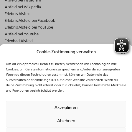
Alsfeld bei Instagram
Alsfeld bei Wikipedia
Erlebnis.Alsfeld
Erlebnis.Alsfeld bei Facebook
Erlebnis.Alsfeld bei YouTube
Alsfeld bei Youtube
Erlenbad Alsfeld
Kontakt
Cookie-Zustimmung verwalten
Magistrat der Stadt Alsfeld
Um dir ein optimales Erlebnis zu bieten, verwenden wir Technologien wie
Markt 1
Cookies, um Geräteinformationen zu speichern und/oder darauf zuzugreifen.
36304 Alsfeld
Wenn du diesen Technologien zustimmst, können wir Daten wie das
06631/182-0
Surfverhalten oder eindeutige IDs auf dieser Website verarbeiten. Wenn du
deine Zustimmung nicht erteilst oder zurückziehst, können bestimmte Merkmale
info@stadt.alsfeld.de
und Funktionen beeinträchtigt werden.
Öffnungszeiten
Montag: 08:30 – 16:00 Uhr
Akzeptieren
Dienstag: 08:30 – 12:00 Uhr
Mittwoch: 08:30 – 12:00 Uhr
Ablehnen
Donnerstag: 10:00 – 18:00 Uhr