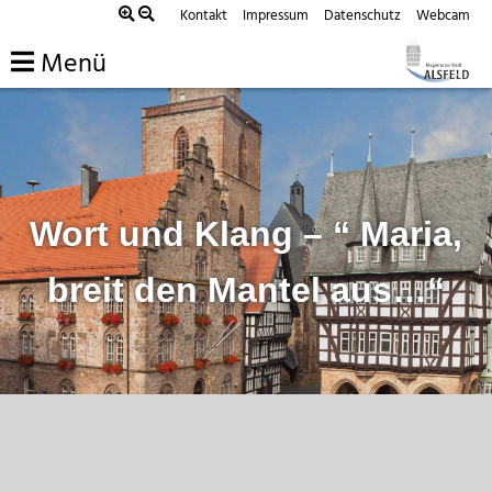
Zum
Kontakt
Impressum
Datenschutz
Webcam
Inhalt
Menü
springen
Wort und Klang – “ Maria,
breit den Mantel aus…“